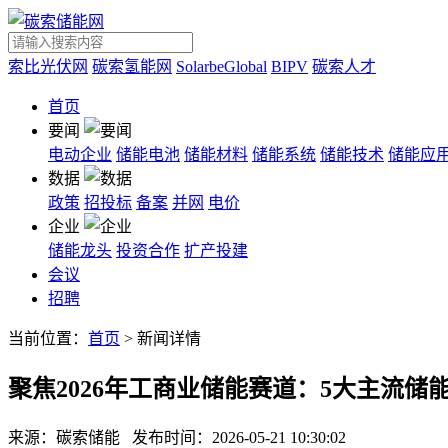
索比光伏网
碳索氢能网
SolarbeGlobal
BIPV
碳索人才
首页
要闻
电动企业
储能电池
储能材料
储能系统
储能技术
储能应
数据
政策
招投标
备案
并网
电价
企业
储能龙头
投资合作
扩产投建
会议
招聘
当前位置：
首页
> 新闻详情
聚焦2026年工商业储能赛道：5大主流
来源：碳索储能
发布时间：2026-05-21 10:30:02