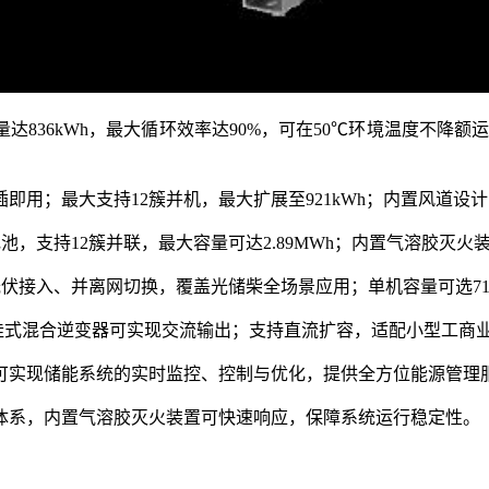
量达836kWh，最大循环效率达90%，可在50℃环境温度不降额
接线即插即用；最大支持12簇并机，最大扩展至921kWh；内置风道设
量电池，支持12簇并联，最大容量可达2.89MWh；内置气溶胶灭
伏接入、并离网切换，覆盖光储柴全场景应用；单机容量可选71/86
壁挂式混合逆变器可实现交流输出；支持直流扩容，适配小型工商
可实现储能系统的实时监控、控制与优化，提供全方位能源管理
体系，内置气溶胶灭火装置可快速响应，保障系统运行稳定性。