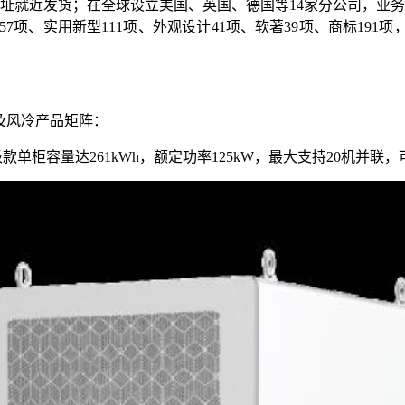
址就近发货；在全球设立美国、英国、德国等14家分公司，业务
利57项、实用新型111项、外观设计41项、软著39项、商标191
冷及风冷产品矩阵：
，升级款单柜容量达261kWh，额定功率125kW，最大支持20机