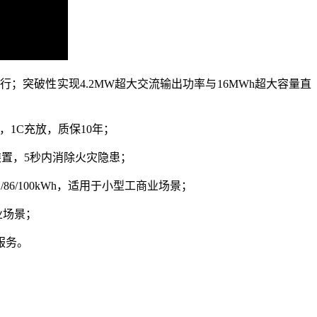
运行；突破性实现4.2MW超大交流输出功率与16MWh超大容量直
计，1C充放，质保10年；
火装置，5秒内消除火灾隐患；
/100kWh，适用于小型工商业场景；
业场景；
服务。