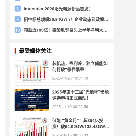
+1.25GW储能同步推进!
8
Intersolar 2026阳光电源新品首发：
PowerStack 255CS工商业储能系统解析
9
招中标总规模26.94GWh！企业动态及政策汇
总（储能周报07.17-07.23）
10
预盈近100亿！磷酸铁锂巨头上半年净利大增
超六成
最受媒体关注
装机热，盈利冷，独立储能如
何打破“假性繁荣”
2025-11-26 19:34:43
2025年第十三届“光能杯”储能
评选申报正式启动！
2025-11-19 09:23:56
储能 “黄金月”：超854亿投
资！破54.92GW/138.48GWh
规模｜九月储能备案汇总
2025-10-16 08:50:03