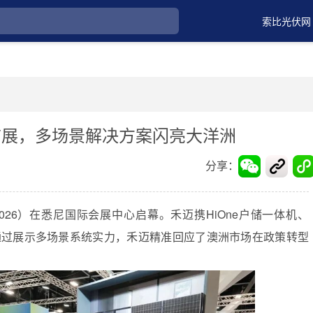
索比光伏网
One澳洲首展，多场景解决方案闪亮大洋洲
分享：
y 2026）在悉尼国际会展中心启幕。禾迈携HiOne户储一体机、
亮相。通过展示多场景系统实力，禾迈精准回应了澳洲市场在政策转型