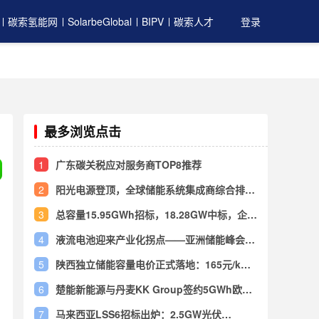
碳索氢能网
SolarbeGlobal
BIPV
碳索人才
登录
最多浏览点击
1
广东碳关税应对服务商TOP8推荐
2
阳光电源登顶，全球储能系统集成商综合排名
TOP10出炉
3
总容量15.95GWh招标，18.28GW中标，企业
动态及政策汇总（储能周报07.10-07.16）
4
液流电池迎来产业化拐点——亚洲储能峰会演
讲深度解读
5
陕西独立储能容量电价正式落地：165元/kW·
年、按6h折算！
6
楚能新能源与丹麦KK Group签约5GWh欧洲
储能项目，共建闭环服务生态
7
马来西亚LSS6招标出炉：2.5GW光伏