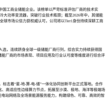
队的中国工商业储能企业。该榜单以严苛标准评估厂商的技术实
W液冷大功率变流器，突破行业技术瓶颈；截至2026年中，其储能
全球市场公信力获权威认可，公司将以Tier1身份持续深耕工商
电池再度入选，连续跻身全球一级储能厂商行列，综合实力持续获得国
基于储能厂商的市场表现、项目应用及行业认可度等维度进行综合评
标志着“星-地-算-电-储”一体化协同创新平台正式落地。合作
化、高适应性边缘算力节点，拓展至沙漠、极地、海洋等极端场
能电站网络及全场景能源服务能力，构建绿色、可靠、高效的智