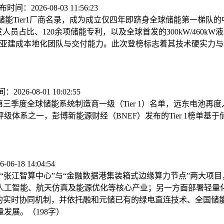
时间：2026-08-03 11:56:23
季度储能Tier1厂商名录，成为成立仅四年即跻身全球储能第一梯
员占比、120余项储能专利，以及全球首发的300kW/460k
东南亚建成本地化团队与交付能力。此次登榜标志着其技术硬实力与
2026-08-01 10:02:55
2026年第三季度全球储能系统制造商一级（Tier 1）名单，远东
体系之一，彭博新能源财经（BNEF）发布的Tier 1榜单
6-18 14:04:54
张江智算中心”与“金融数据港集装箱式边缘算力节点”两大项目，
人工智能、航天仿真及能源优化等核心产业；另一方面部署轻量
”的实时协同机制，并依托融和元储已有的绿电直连技术、全国储
发展。（198字）