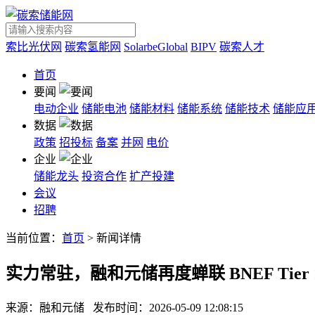
索比光伏网
碳索氢能网
SolarbeGlobal
BIPV
碳索人才
首页
要闻
电动企业
储能电池
储能材料
储能系统
储能技术
储能应
数据
政策
招投标
备案
并网
电价
企业
储能龙头
投资合作
扩产投建
会议
招聘
当前位置：
首页
> 新闻详情
实力常驻，融和元储再度蝉联 BNEF Tier 
来源：融和元储
发布时间：2026-05-09 12:08:15