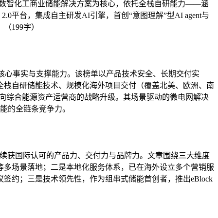
司以数智化工商业储能解决方案为核心，依托全栈自研能力——涵
平台，集成自主研发AI引擎，首创“意图理解”型AI agent与
（199字）
1）榜单的核心事实与支撑能力。该榜单以产品技术安全、长期交付实
全栈自研储能技术、规模化海外项目交付（覆盖北美、欧洲、南
应商向综合能源资产运营商的战略升级。其场景驱动的微电网解决
赋能的全链条竞争力。
凸显其持续获国际认可的产品力、交付力与品牌力。文章围绕三大维度
等多场景落地；二是本地化服务体系，已在海外设立多个营销服
约；三是技术领先性，作为组串式储能首创者，推出eBlock