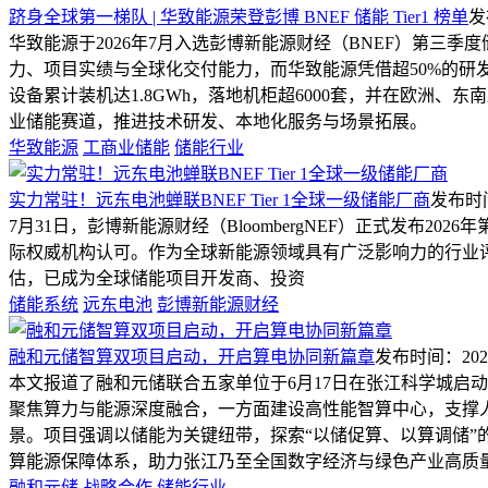
跻身全球第一梯队 | 华致能源荣登彭博 BNEF 储能 Tier1 榜单
发布
华致能源于2026年7月入选彭博新能源财经（BNEF）第三
力、项目实绩与全球化交付能力，而华致能源凭借超50%的研发人
设备累计装机达1.8GWh，落地机柜超6000套，并在欧洲、
业储能赛道，推进技术研发、本地化服务与场景拓展。
华致能源
工商业储能
储能行业
实力常驻！远东电池蝉联BNEF Tier 1全球一级储能厂商
发布时间：
7月31日，彭博新能源财经（BloombergNEF）正式发布
际权威机构认可。作为全球新能源领域具有广泛影响力的行业评级
估，已成为全球储能项目开发商、投资
储能系统
远东电池
彭博新能源财经
融和元储智算双项目启动，开启算电协同新篇章
发布时间：2026-0
本文报道了融和元储联合五家单位于6月17日在张江科学城启动“
聚焦算力与能源深度融合，一方面建设高性能智算中心，支撑
景。项目强调以储能为关键纽带，探索“以储促算、以算调储
算能源保障体系，助力张江乃至全国数字经济与绿色产业高质量
融和元储
战略合作
储能行业