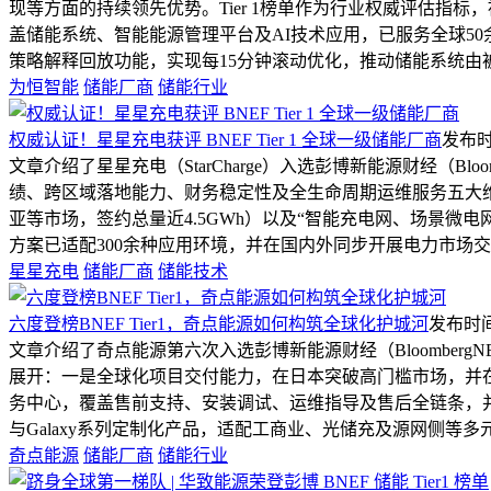
现等方面的持续领先优势。Tier 1榜单作为行业权威评估
盖储能系统、智能能源管理平台及AI技术应用，已服务全球50余个国
策略解释回放功能，实现每15分钟滚动优化，推动储能系统由
为恒智能
储能厂商
储能行业
权威认证！星星充电获评 BNEF Tier 1 全球一级储能厂商
发布时间：
文章介绍了星星充电（StarCharge）入选彭博新能源财经（Bl
绩、跨区域落地能力、财务稳定性及全生命周期运维服务五大
亚等市场，签约总量近4.5GWh）以及“智能充电网、场景
方案已适配300余种应用环境，并在国内外同步开展电力市场
星星充电
储能厂商
储能技术
六度登榜BNEF Tier1，奇点能源如何构筑全球化护城河
发布时间：2
文章介绍了奇点能源第六次入选彭博新能源财经（Bloomberg
展开：一是全球化项目交付能力，在日本突破高门槛市场，并
务中心，覆盖售前支持、安装调试、运维指导及售后全链条，并
与Galaxy系列定制化产品，适配工商业、光储充及源网侧等
奇点能源
储能厂商
储能行业