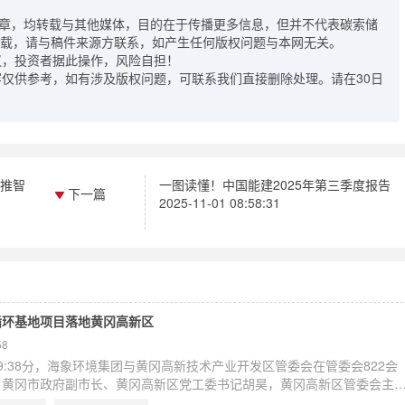
文章，均转载与其他媒体，目的在于传播更多信息，但并不代表碳索储
载，请与稿件来源方联系，如产生任何版权问题与本网无关。
议，投资者据此操作，风险自担！
容仅供参考，如有涉及版权问题，可联系我们直接删除处理。请在30日
共推智
一图读懂！中国能建2025年第三季度报告
下一篇
2025-11-01 08:58:31
循环基地项目落地黄冈高新区
58
午09:38分，海象环境集团与黄冈高新技术产业开发区管委会在管委会822会
。黄冈市政府副市长、黄冈高新区党工委书记胡昊，黄冈高新区管委会主
委委员、管委会副主任、市招商服务中心负责人王仲良，黄冈高新区党工