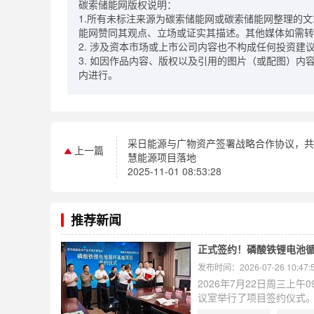
碳索储能网版权说明：
1.所有未标注来源为碳索储能网或碳索储能网整理的
能网赞同其观点、立场或证实其描述。其他媒体如需转
2. 涉及资本市场或上市公司内容也不构成任何投资建
3. 如因作品内容、版权以及引用的图片（或配图）内
内进行。
采日能源与广物资产签署战略合作协议，
上一篇
慧能源项目落地
2025-11-01 08:53:28
推荐新闻
正式签约！磷酸铁锂电池
发布时间：2026-07-26 10:47:
2026年7月22日周三上
议室举行了项目签约仪式
高维鹏，黄冈高新区党工