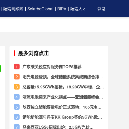
碳索氢能网
SolarbeGlobal
BIPV
碳索人才
登录
最多浏览点击
1
广东碳关税应对服务商TOP8推荐
2
阳光电源登顶，全球储能系统集成商综合排名
TOP10出炉
3
总容量15.95GWh招标，18.28GW中标，企业
动态及政策汇总（储能周报07.10-07.16）
4
液流电池迎来产业化拐点——亚洲储能峰会演
讲深度解读
5
陕西独立储能容量电价正式落地：165元/kW·
年、按6h折算！
6
楚能新能源与丹麦KK Group签约5GWh欧洲
储能项目，共建闭环服务生态
7
马来西亚LSS6招标出炉：2.5GW光伏