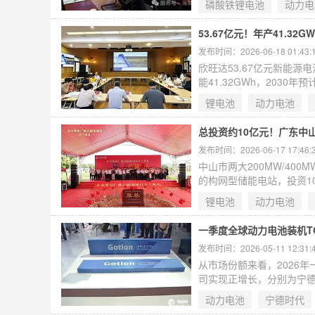
磷酸铁锂电池
动力电
委员、管委会副主任宋德
宋元博，海象环境集团有
53.67亿元！年产41.3
发布时间：2026-06-18 01:43:
欣旺达53.67亿元新能源
能41.32GWh，203
链。同期，欣旺达动力完成
锂电池
动力电池
总投资约10亿元！广东中
发布时间：2026-06-17 17:46:
中山市两大200MW/4
的构网型储能电站，投资1
锂技术，2026年并网，
锂电池
动力电池
一季度全球动力电池装机T
发布时间：2026-05-11 12:31:
从市场份额来看，2026年
司实现正增长，分别为宁
LGES、SKOn则出现不
动力电池
宁德时代
份额为13.7%。在全球