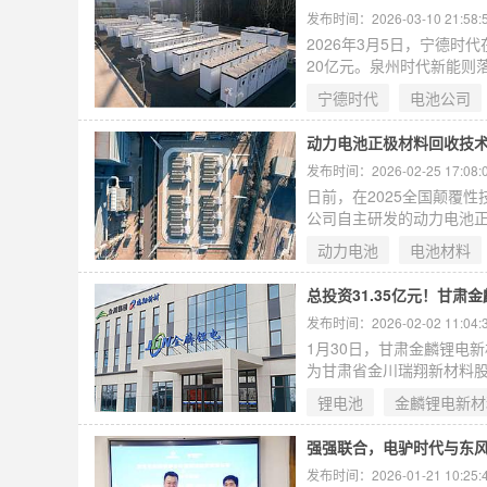
发布时间：2026-03-10 21:58:
2026年3月5日，宁德
20亿元。泉州时代新能则
基地形成联动，带动上下游
宁德时代
电池公司
德时代1月全球装机量32.5
动力电池正极材料回收技
发布时间：2026-02-25 17:08:
日前，在2025全国颠覆
公司自主研发的动力电池
电池回收领域的关键技术
动力电池
电池材料
术合作协议，双方将共建
总投资31.35亿元！甘
发布时间：2026-02-02 11:04:
1月30日，甘肃金麟锂电
为甘肃省金川瑞翔新材料
电池正极材料领域核心业务
锂电池
金麟锂电新材
建设10万吨。近年来，兰
现代化产业体系的核心支
强强联合，电驴时代与东
发布时间：2026-01-21 10:25: