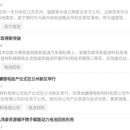
56
时代在同一天分别在江苏苏州、福建泉州成立两家全资子公司，注册资本均为
落地南安，是宁德时代与泉州政府战略合作的实质性落地，将与福建现有
集聚，达产后预计年产值超600亿元。当前动力电池行业集中度提升，宁
动力电池
GWh，市占率45.2%稳居第一。
术取得新突破
09
性技术创新大赛智能网联新能源汽车锦标赛上，安徽京碳号新能源科技有限
正极材料磷酸铁全流程端到端闭环循环利用技术摘得二等奖，实现废旧动
突破。据悉，京碳号已与建筑材料工业技术情报研究所签署产学研一体化
电池回收
公共研发技术平台。
肃金麟锂电投产仪式在兰州新区举行
37
新材料有限公司投产仪式在兰州新区举行。甘肃金麟锂电新材料有限公司作
股份有限公司的全资子公司，依托母公司产业资源与技术优势，聚焦锂离
。据介绍，该项目总占地363亩、总投资31.35亿元，分两期建设，每期
料有限公司
电池材料
州新区始终牢记国家级新区的使命担当，坚定不移将新能源产业作为构建
柱。
风鸿泰资源循环携手赋能动力电池回收利用
42