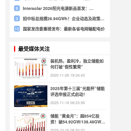
+1.25GW储能同步推进!
8
Intersolar 2026阳光电源新品首发：
PowerStack 255CS工商业储能系统解析
9
招中标总规模26.94GWh！企业动态及政策汇
总（储能周报07.17-07.23）
10
国家发改委重磅发布：最新各省电网输配电价
最受媒体关注
装机热，盈利冷，独立储能如
何打破“假性繁荣”
2025-11-26 19:34:43
2025年第十三届“光能杯”储能
评选申报正式启动！
2025-11-19 09:23:56
储能 “黄金月”：超854亿投
资！破54.92GW/138.48GWh
规模｜九月储能备案汇总
2025-10-16 08:50:03