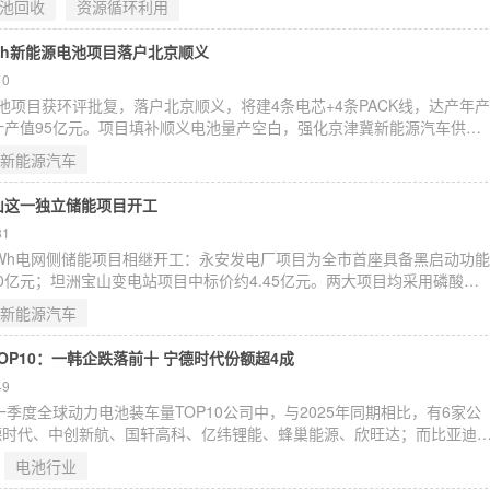
池回收
资源循环利用
友，黄冈高新区生物医药化工园主任宋金平，黄冈高新产业投资集团董事
限公司总裁王建
2GWh新能源电池项目落户北京顺义
10
电池项目获环评批复，落户北京顺义，将建4条电芯+4条PACK线，达产年产
0年预计产值95亿元。项目填补顺义电池量产空白，强化京津冀新能源汽车供应
16.8亿元C轮融资，并入股合肥宏储能芯，加速北方锂电与储能双布局。
新能源汽车
山这一独立储能项目开工
31
00MWh电网侧储能项目相继开工：永安发电厂项目为全市首座具备黑启动功能
0亿元；坦洲宝山变电站项目中标价约4.45亿元。两大项目均采用磷酸铁
将显著提升区域电网调节能力与新能源消纳水平。
新能源汽车
OP10：一韩企跌落前十 宁德时代份额超4成
49
一季度全球动力电池装车量TOP10公司中，与2025年同期相比，有6家公
德时代、中创新航、国轩高科、亿纬锂能、蜂巢能源、欣旺达；而比亚迪
同程度下滑。比亚迪保持全球第二，装车量为33.5GWh，同比下降8%，市场
电池行业
市场中，部分中国电池制造商以宁德时代为首，持续扩大市场份额，导致韩国