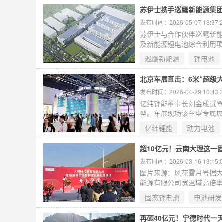
本土企业的影响力进一步
苏伊士携手巡鹰新能源集团
发布时间：2026-05-07 18:37:
苏伊士与合作伙伴巡鹰新
及新能源锂电池综合利用
（江苏）有限公司三方出资
巡鹰新能源
锂电池
随着新能源汽车产业高速发
北京车展直击：6米“超级
发布时间：2026-04-29 10:43:
亿纬锂能董事长刘金成试驾
型。车展现场该车型专属
亿纬锂能稳居全球动力电
亿纬锂能
动力电池
同研发合作，以可靠技术、
位。
超10亿元！云南大理这一
发布时间：2026-03-16 13:15:
图片来源：风花雪月号据大
能源有限公司宽温域高倍
悉，该项目总投资预计超1
固态锂电池
电池研发
种锂电池。
再砸40亿元！宁德时代一