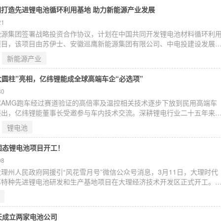
缩小。
打造先进锂电池循环利用基地 助力新能源产业发展
21
能源集团签署战略投资合作协议，计划在中国共同开发锂电池材料循环利
项目，该项目由苏伊士、安徽巡鹰新能源集团有限公司、中电投建设发展
，出资比例分别为35%、51%、14%。携手打造先进锂电池循环利用基
新能源产业
展，动力电池“退役潮”正悄然来临。
大圆柱”亮相，亿纬锂能成全球高端车企“必选项”
30
AMG跑车经过赛道验证的高倍率及温控相关技术逐步下放到民用高端车
展出，亿纬锂能董事长受邀参与车内技术交流。深耕锂电行业二十五年来
池行业前列。借助本次车展行业交流契机，企业持续深化与全球高端车企
锂电池
稳定品质、先进智造能力，持续夯实“亿纬大圆柱，高端车首选”的行业地
固态锂电池项目开工！
08
理州人民政府网援引“风花雪月号”微信公众号消息，3月11日，大理时代
率特种先进锂电池研发和生产基地项目在大理经济技术开发区正式开工。
0亿元，占地面积约80亩，建设工期8个月，投产后可实现年产能2GWh特
天成立两家电池公司