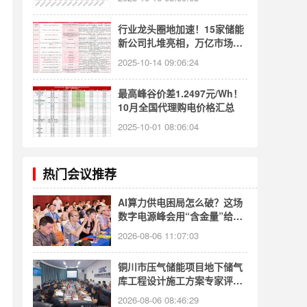
行业龙头圈地加速！15家储能
新公司扎堆亮相，万亿市场谁
能笑到最后？
2025-10-14 09:06:24
最高峰谷价差1.2497元/Wh！
10月全国代理购电价格汇总
2025-10-01 08:06:04
热门会议推荐
AI算力供电困局怎么破？这场
数字电源峰会用“含金量”给出
答案
2026-08-06 11:07:03
铜川市压气储能项目地下储气
库工程设计施工方案专家评审
会顺利召开
2026-08-06 08:46:29